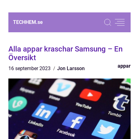
TECHHEM.
se
Alla appar kraschar Samsung – En
Översikt
appar
16 september 2023
Jon Larsson