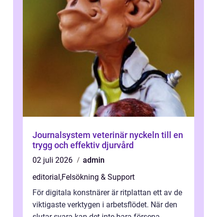
Journalsystem veterinär nyckeln till en
trygg och effektiv djurvård
02 juli 2026
admin
editorial
,
Felsökning & Support
För digitala konstnärer är ritplattan ett av de
viktigaste verktygen i arbetsflödet. När den
slutar svara kan det inte bara försena