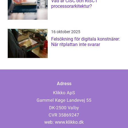
Vad är CISC och RISC i
processorarkitektur?
16 oktober 2025
Felsökning för digitala konstnärer:
När ritplattan inte svarar
Adress
web:
www.klikko.dk