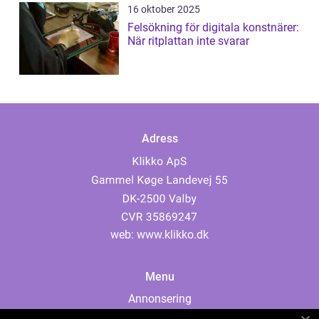
16 oktober 2025
Felsökning för digitala konstnärer:
När ritplattan inte svarar
Adress
web:
www.klikko.dk
Menu
Annonsering
Om oss