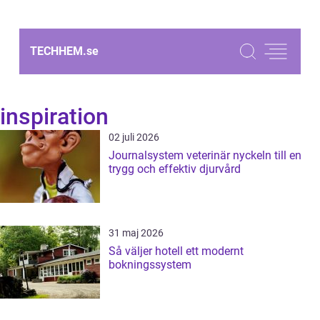
TECHHEM.
se
inspiration
02 juli 2026
Journalsystem veterinär nyckeln till en
trygg och effektiv djurvård
31 maj 2026
Så väljer hotell ett modernt
bokningssystem