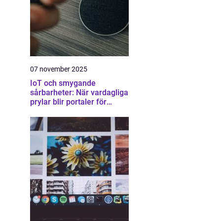
07 november 2025
IoT och smygande
sårbarheter: När vardagliga
prylar blir portaler för
attacker