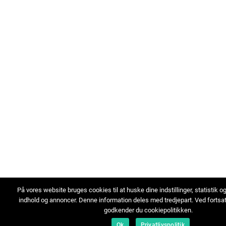
På vores website bruges cookies til at huske dine indstillinger, statistik o
indhold og annoncer. Denne information deles med tredjepart. Ved fortsa
godkender du cookiepolitikken.
Ok
Privatlivspolitik