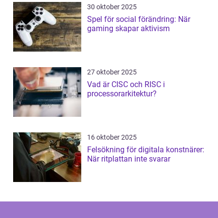
30 oktober 2025
Spel för social förändring: När
gaming skapar aktivism
27 oktober 2025
Vad är CISC och RISC i
processorarkitektur?
16 oktober 2025
Felsökning för digitala konstnärer:
När ritplattan inte svarar