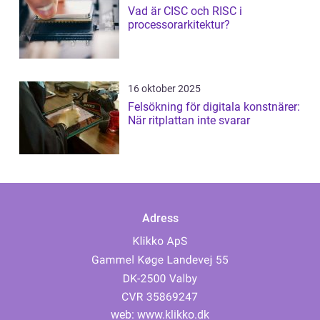
Vad är CISC och RISC i
processorarkitektur?
16 oktober 2025
Felsökning för digitala konstnärer:
När ritplattan inte svarar
Adress
web:
www.klikko.dk