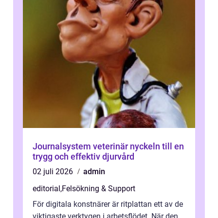
Journalsystem veterinär nyckeln till en
trygg och effektiv djurvård
02 juli 2026
admin
editorial
,
Felsökning & Support
För digitala konstnärer är ritplattan ett av de
viktigaste verktygen i arbetsflödet. När den