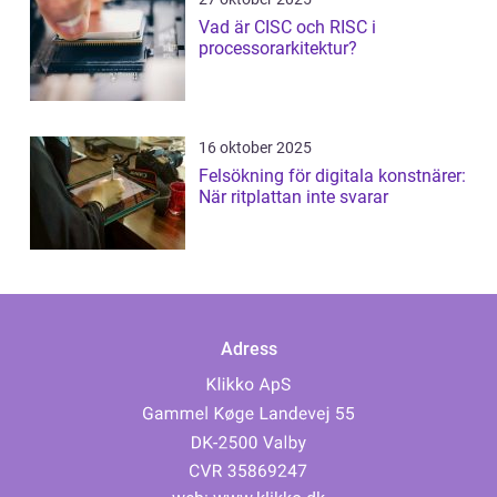
Vad är CISC och RISC i
processorarkitektur?
16 oktober 2025
Felsökning för digitala konstnärer:
När ritplattan inte svarar
Adress