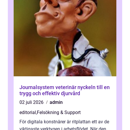
Journalsystem veterinär nyckeln till en
trygg och effektiv djurvård
02 juli 2026
admin
editorial
,
Felsökning & Support
För digitala konstnärer är ritplattan ett av de
viktigaste verktygen i arbetsflödet. När den