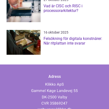
Vad är CISC och RISC i
processorarkitektur?
16 oktober 2025
Felsökning för digitala konstnärer:
När ritplattan inte svarar
Adress