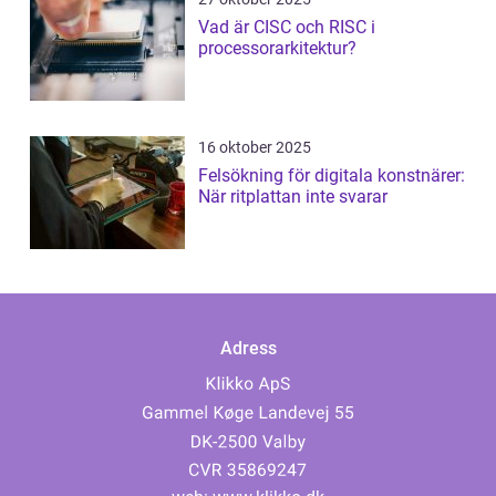
Vad är CISC och RISC i
processorarkitektur?
16 oktober 2025
Felsökning för digitala konstnärer:
När ritplattan inte svarar
Adress