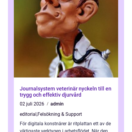
Journalsystem veterinär nyckeln till en
trygg och effektiv djurvård
02 juli 2026
admin
editorial
,
Felsökning & Support
För digitala konstnärer är ritplattan ett av de
viktigaste verktygen i arbetsflödet. När den