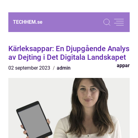
TECHHEM.
se
Kärleksappar: En Djupgående Analys
av Dejting i Det Digitala Landskapet
appar
02 september 2023
admin