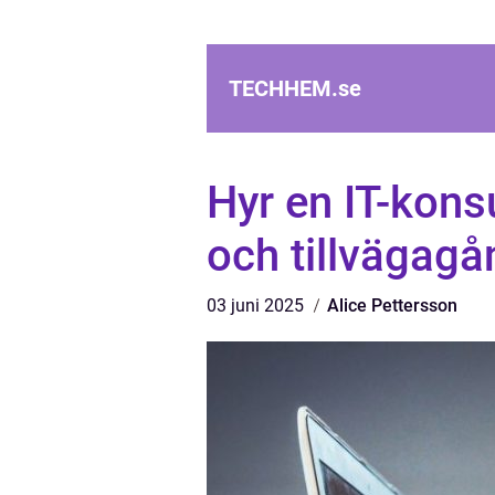
TECHHEM.
se
Hyr en IT-kons
och tillvägagå
03 juni 2025
Alice Pettersson