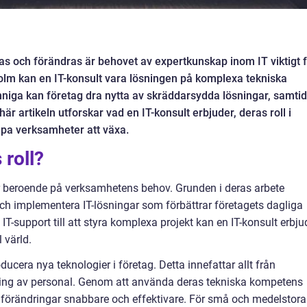
klas och förändras är behovet av expertkunskap inom IT viktigt 
olm kan en IT-konsult vara lösningen på komplexa tekniska
niga kan företag dra nytta av skräddarsydda lösningar, samtid
är artikeln utforskar vad en IT-konsult erbjuder, deras roll i
lpa verksamheter att växa.
 roll?
 beroende på verksamhetens behov. Grunden i deras arbete
ch implementera IT-lösningar som förbättrar företagets dagliga
IT-support till att styra komplexa projekt kan en IT-konsult erbj
 värld.
oducera nya teknologier i företag. Detta innefattar allt från
ldning av personal. Genom att använda deras tekniska kompetens
ll förändringar snabbare och effektivare. För små och medelstora