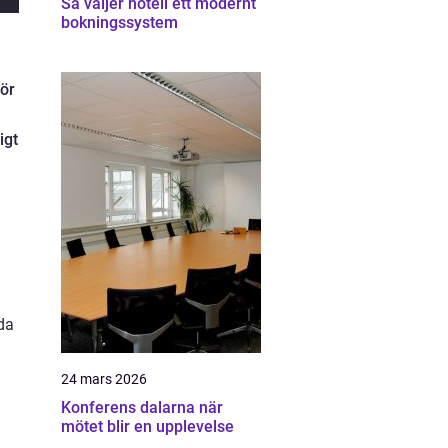
Så väljer hotell ett modernt
bokningssystem
för
igt
uda
24 mars 2026
Konferens dalarna när
mötet blir en upplevelse