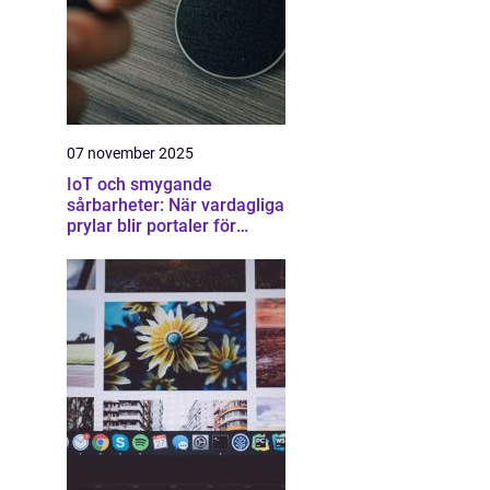
07 november 2025
IoT och smygande
sårbarheter: När vardagliga
prylar blir portaler för
attacker