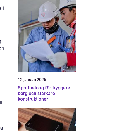
 i
g
en
12 januari 2026
Sprutbetong för tryggare
berg och starkare
konstruktioner
ll
.
sar