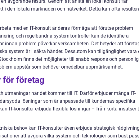
 en avgörande resurs. Genom att anlita en lokal konsult får
ikt i den lokala marknaden och nätverket. Detta kan ofta resultera
arbeta med en IT-konsult är deras förmåga att förutse problem
nering och regelbundna systemkontroller kan de identifiera
ngar innan problem påverkar verksamheten. Det betyder att företa
iska system är i säkra händer. Dessutom kan tillgänglighet vara 
Stockholm finns det möjligheter till snabb respons och personlig
tt problem uppstår som behöver omedelbar uppmärksamhet.
för företag
h utmaningar när det kommer till IT. Därför erbjuder många IT-
äddarsydda lösningar som är anpassade till kundernas specifika
an IT-konsulter erbjuda flexibla lösningar – från korta insatser ti
kniska behov kan IT-konsulter även erbjuda strategisk rådgivning
nisationer att avgöra vilka system och teknologier som bäst pas