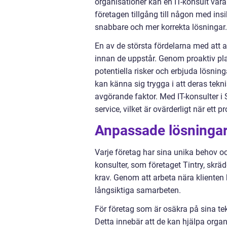
organisationer kan en IT-konsult vara
företagen tillgång till någon med ins
snabbare och mer korrekta lösningar.
En av de största fördelarna med att 
innan de uppstår. Genom proaktiv pla
potentiella risker och erbjuda lösni
kan känna sig trygga i att deras tekn
avgörande faktor. Med IT-konsulter i 
service, vilket är ovärderligt när e
Anpassade lösningar 
Varje företag har sina unika behov oc
konsulter, som företaget Tintry, skr
krav. Genom att arbeta nära klienten k
långsiktiga samarbeten.
För företag som är osäkra på sina te
Detta innebär att de kan hjälpa orga