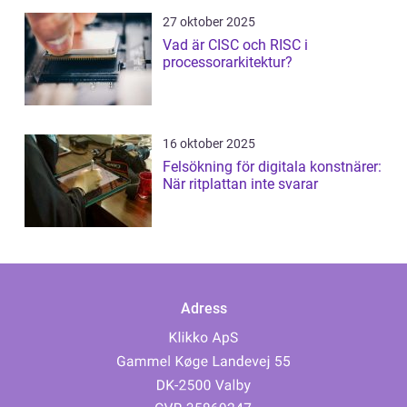
27 oktober 2025
Vad är CISC och RISC i
processorarkitektur?
16 oktober 2025
Felsökning för digitala konstnärer:
När ritplattan inte svarar
Adress