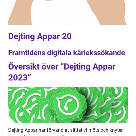
Dejting Appar 20
Framtidens digitala kärlekssökande
Översikt över ”Dejting Appar
2023”
Dejting Appar har förvandlat sättet vi möts och knyter