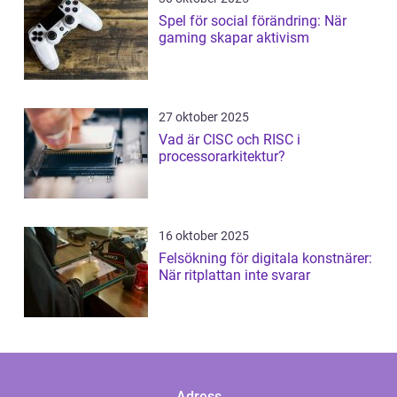
Spel för social förändring: När
gaming skapar aktivism
27 oktober 2025
Vad är CISC och RISC i
processorarkitektur?
16 oktober 2025
Felsökning för digitala konstnärer:
När ritplattan inte svarar
Adress