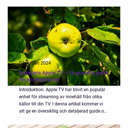
användarens personliga information och
appar på Apple-enheter. Genom att byta
löseno...
04 januari 2024
Installera Apple TV – En grundlig guide
för privatpersoner
Introduktion: Apple TV har blivit en populär
enhet för streaming av innehåll från olika
källor till din TV. I denna artikel kommer vi
att ge en översiktlig och detaljerad guide om
hur du installerar Apple TV. Vi kommer att gå
igenom olika typer av Ap...