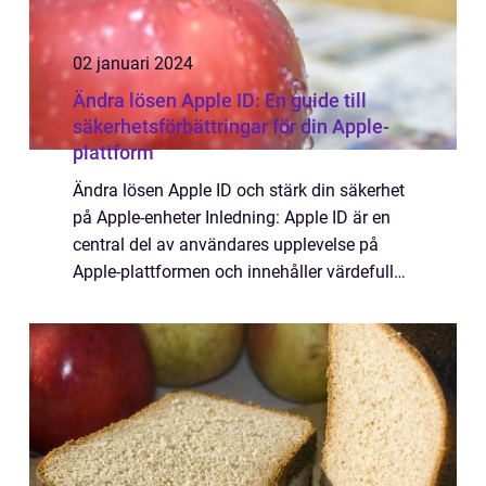
02 januari 2024
Ändra lösen Apple ID: En guide till
säkerhetsförbättringar för din Apple-
plattform
Ändra lösen Apple ID och stärk din säkerhet
på Apple-enheter Inledning: Apple ID är en
central del av användares upplevelse på
Apple-plattformen och innehåller värdefulla
personuppgifter och digitala tillgångar. För
att skydda denna information och f...