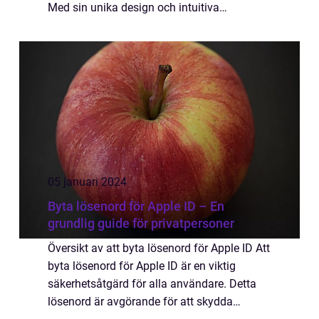
Med sin unika design och intuitiva
användargränssnitt har ”macintosh apple”
erövrat marknaden och skapat en trogen
anv...
05 januari 2024
Byta lösenord för Apple ID – En
grundlig guide för privatpersoner
Översikt av att byta lösenord för Apple ID Att
byta lösenord för Apple ID är en viktig
säkerhetsåtgärd för alla användare. Detta
lösenord är avgörande för att skydda