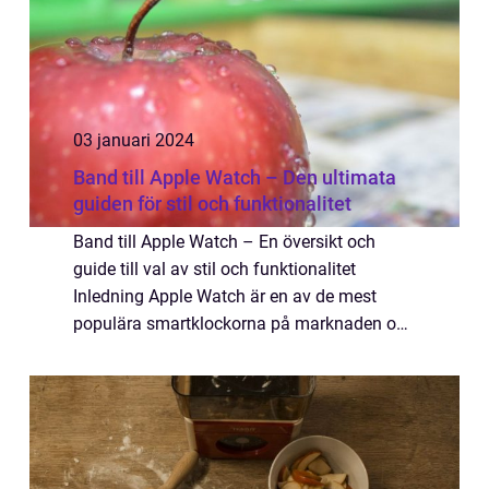
03 januari 2024
Band till Apple Watch – Den ultimata
guiden för stil och funktionalitet
Band till Apple Watch – En översikt och
guide till val av stil och funktionalitet
Inledning Apple Watch är en av de mest
populära smartklockorna på marknaden och
erbjuder en mängd olika funktioner och
möjligheter. Ett viktigt sätt att anpassa o...