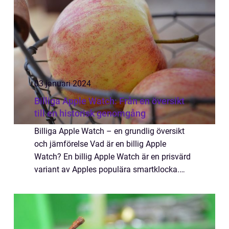
03 januari 2024
Billiga Apple Watch: Från en översikt
till en historisk genomgång
Billiga Apple Watch – en grundlig översikt
och jämförelse Vad är en billig Apple
Watch? En billig Apple Watch är en prisvärd
variant av Apples populära smartklocka.
Den erbjuder användarna flera av de
grundläggande funktionerna som de dyrare
mo...