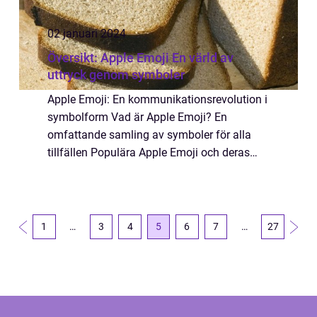
02 januari 2024
Översikt: Apple Emoji En värld av
uttryck genom symboler
Apple Emoji: En kommunikationsrevolution i
symbolform Vad är Apple Emoji? En
omfattande samling av symboler för alla
tillfällen Populära Apple Emoji och deras
betydelser Apple Emoji är en samling av
symboler och uttryck använda för att
kommunicera kä...
1
…
3
4
5
6
7
…
27