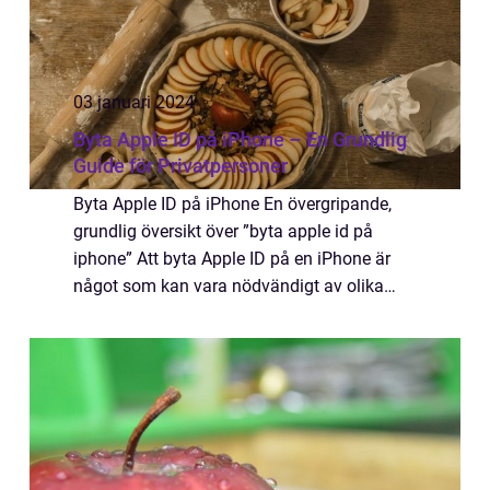
03 januari 2024
Byta Apple ID på iPhone – En Grundlig
Guide för Privatpersoner
Byta Apple ID på iPhone En övergripande,
grundlig översikt över ”byta apple id på
iphone” Att byta Apple ID på en iPhone är
något som kan vara nödvändigt av olika
anledningar. Med ett Apple ID får användare
tillgång till olika Apple-tjäns...