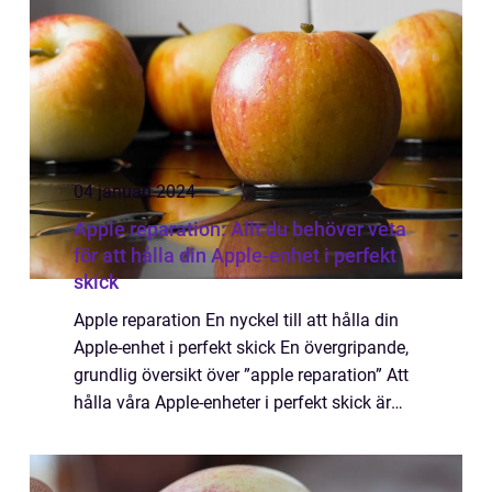
04 januari 2024
Apple reparation: Allt du behöver veta
för att hålla din Apple-enhet i perfekt
skick
Apple reparation En nyckel till att hålla din
Apple-enhet i perfekt skick En övergripande,
grundlig översikt över ”apple reparation” Att
hålla våra Apple-enheter i perfekt skick är
avgörande för att säkerställa god prestanda
och optimal a...