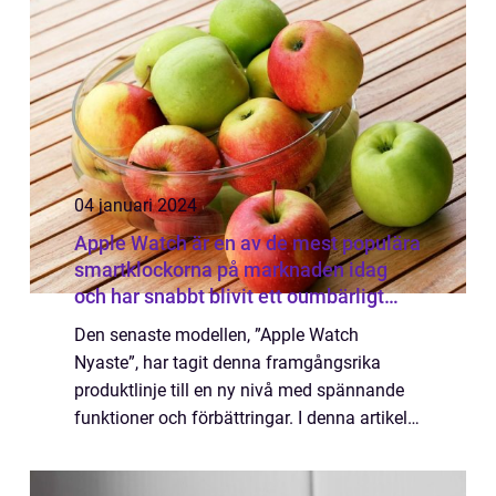
04 januari 2024
Apple Watch är en av de mest populära
smartklockorna på marknaden idag
och har snabbt blivit ett oumbärligt
tillbehör för många människor
Den senaste modellen, ”Apple Watch
Nyaste”, har tagit denna framgångsrika
produktlinje till en ny nivå med spännande
funktioner och förbättringar. I denna artikel
kommer vi att ge en detaljerad översikt över
Apple Watch Nyaste och förklar...