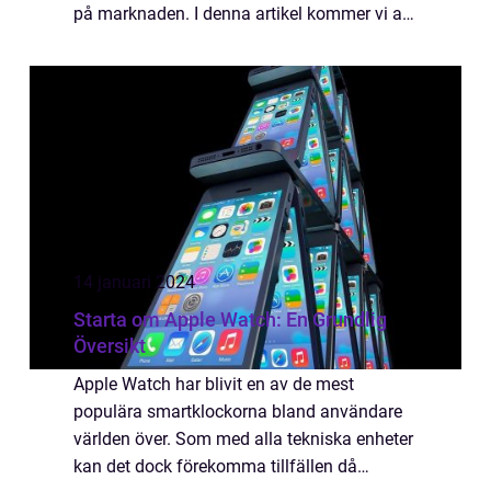
på marknaden. I denna artikel kommer vi att
ge en övergripande och grundlig översikt av
”jämföra Apple Watch” ge...
14 januari 2024
Starta om Apple Watch: En Grundlig
Översikt
Apple Watch har blivit en av de mest
populära smartklockorna bland användare
världen över. Som med alla tekniska enheter
kan det dock förekomma tillfällen då