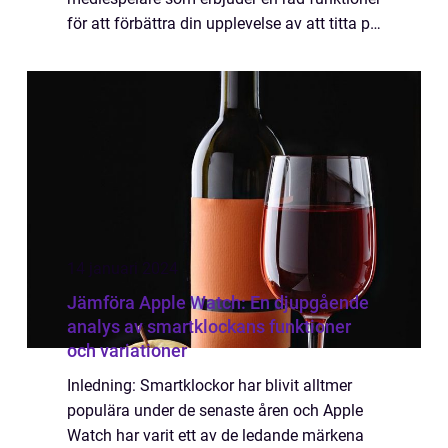
för att förbättra din upplevelse av att titta på
TV och strömma innehåll från olika källor.
Med en enkel och lättanvänd gränssnitt...
14 januari 2024
Jämföra Apple Watch: En djupgående
analys av smartklockans funktioner
och variationer
Inledning: Smartklockor har blivit alltmer
populära under de senaste åren och Apple
Watch har varit ett av de ledande märkena