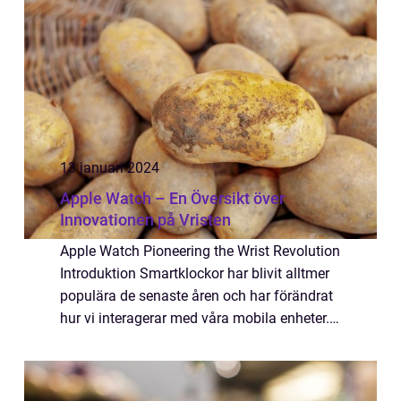
13 januari 2024
Apple Watch – En Översikt över
Innovationen på Vristen
Apple Watch Pioneering the Wrist Revolution
Introduktion Smartklockor har blivit alltmer
populära de senaste åren och har förändrat
hur vi interagerar med våra mobila enheter.
En av de mest framstående och
framgångsrika spelarna på marknaden är
Apple...