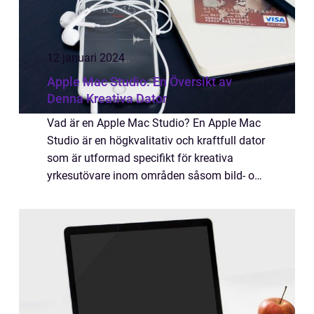
12 januari 2024
Apple Mac Studio: En Översikt av
Denna Kreativa Dator
Vad är en Apple Mac Studio? En Apple Mac
Studio är en högkvalitativ och kraftfull dator
som är utformad specifikt för kreativa
yrkesutövare inom områden såsom bild- och
videoredigering, musikproduktion och
grafisk design. Den kombinerar Apples
pålitl...