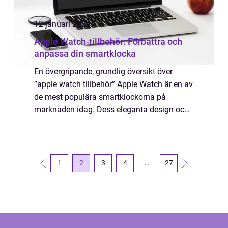
12 januari 2024
Apple Watch-tillbehör: Förbättra och
anpassa din smartklocka
En övergripande, grundlig översikt över
”apple watch tillbehör” Apple Watch är en av
de mest populära smartklockorna på
marknaden idag. Dess eleganta design och
avancerade funktioner har gjort den till en
eftertraktad accessoar för både t...
1
2
3
4
…
27