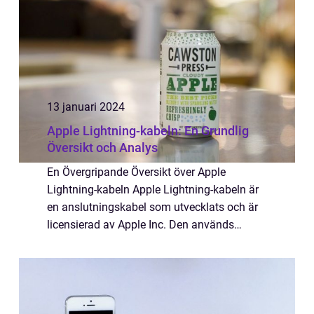
13 januari 2024
Apple Lightning-kabeln: En Grundlig
Översikt och Analys
En Övergripande Översikt över Apple
Lightning-kabeln Apple Lightning-kabeln är
en anslutningskabel som utvecklats och är
licensierad av Apple Inc. Den används
främst för att ansluta olika Apple-enheter till
datorer, laddare och andra kompatibla
enhet...