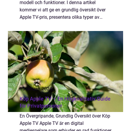
modell och funktioner. I denna artikel
kommer vi att ge en grundlig översikt över
Apple TV-pris, presentera olika typer av
Apple TV-enheter, diskutera deras skillnader
och utforska historiska fördelar och nackd...
15 januari 2024
Köp Apple TV – En Högkvalitativ Guide
för Privatpersoner
En Övergripande, Grundlig Översikt över Köp
Apple TV Apple TV är en digital
mediespelare som erbjuder en rad funktioner