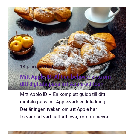
klockan inte fungerar som den ska eller
fastnar i en viss inställning. En enkel lösning
på s...
14 januari 2024
Mitt Apple ID: Allt du behöver veta om
ditt digitala pass in i Apple-världen
Mitt Apple ID – En komplett guide till ditt
digitala pass in i Apple-världen Inledning:
Det är ingen tvekan om att Apple har
förvandlat vårt sätt att leva, kommunicera
och ha roligt. Och för att få full nytta av det
omfattande Apple-ekosystemet...