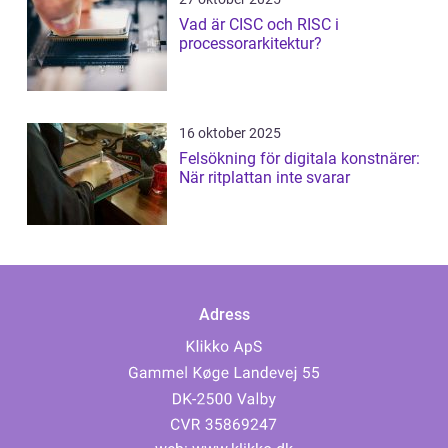
Vad är CISC och RISC i
processorarkitektur?
16 oktober 2025
Felsökning för digitala konstnärer:
När ritplattan inte svarar
Adress