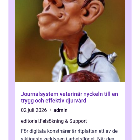
Journalsystem veterinär nyckeln till en
trygg och effektiv djurvård
02 juli 2026
admin
editorial
,
Felsökning & Support
För digitala konstnärer är ritplattan ett av de
viktigaste verktygen i arbetsflödet. När den