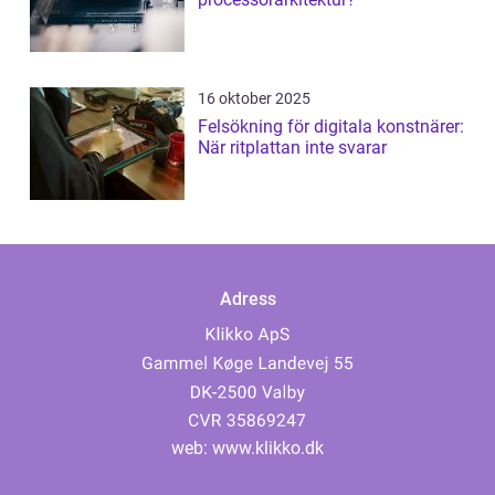
16 oktober 2025
Felsökning för digitala konstnärer:
När ritplattan inte svarar
Adress
web:
www.klikko.dk