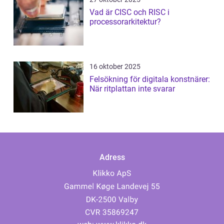
Vad är CISC och RISC i
processorarkitektur?
16 oktober 2025
Felsökning för digitala konstnärer:
När ritplattan inte svarar
Adress