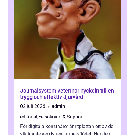
Journalsystem veterinär nyckeln till en
trygg och effektiv djurvård
02 juli 2026
admin
editorial
,
Felsökning & Support
För digitala konstnärer är ritplattan ett av de
viktigaste verktygen i arbetsflödet. När den