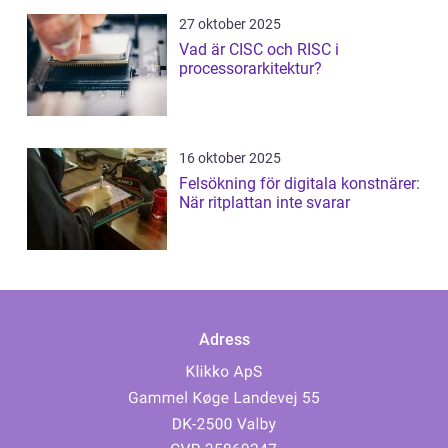
27 oktober 2025
Vad är CISC och RISC i
processorarkitektur?
16 oktober 2025
Felsökning för digitala konstnärer:
När ritplattan inte svarar
Adress