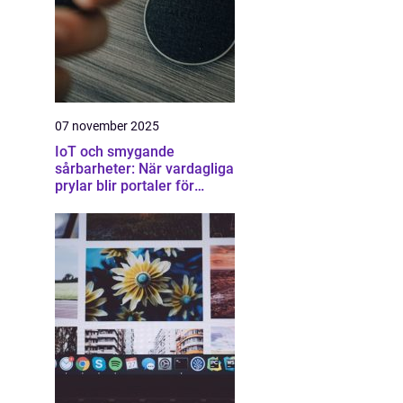
07 november 2025
IoT och smygande
sårbarheter: När vardagliga
prylar blir portaler för
attacker