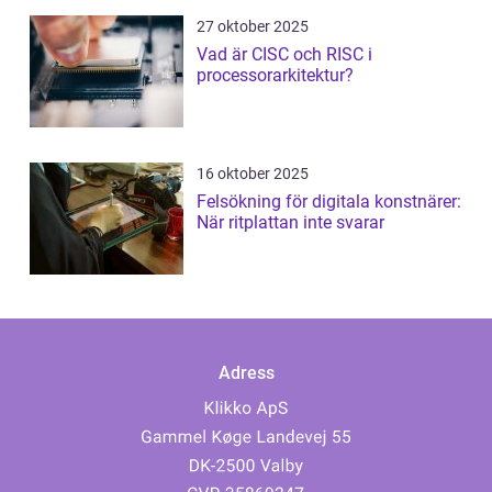
27 oktober 2025
Vad är CISC och RISC i
processorarkitektur?
16 oktober 2025
Felsökning för digitala konstnärer:
När ritplattan inte svarar
Adress