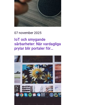
07 november 2025
IoT och smygande
sårbarheter: När vardagliga
prylar blir portaler för
attacker