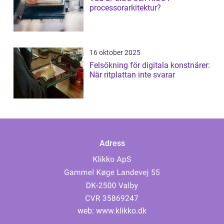
processorarkitektur?
16 oktober 2025
Felsökning för digitala konstnärer:
När ritplattan inte svarar
Adress
web:
www.klikko.dk