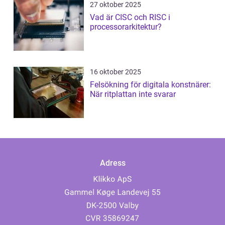
27 oktober 2025
Vad är CISC och RISC i
processorarkitektur?
16 oktober 2025
Felsökning för digitala konstnärer:
När ritplattan inte svarar
Adress