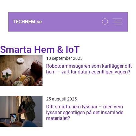
TECHHEM.
se
Smarta Hem & IoT
10 september 2025
Robotdammsugaren som kartlägger ditt
hem – vart tar datan egentligen vägen?
25 augusti 2025
Ditt smarta hem lyssnar – men vem
lyssnar egentligen på det insamlade
materialet?