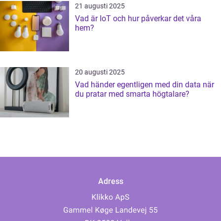
21 augusti 2025
Vad är IoT och hur påverkar det våra
hem?
20 augusti 2025
Vad händer egentligen med din data när
du pratar med smarta högtalare?
Adress