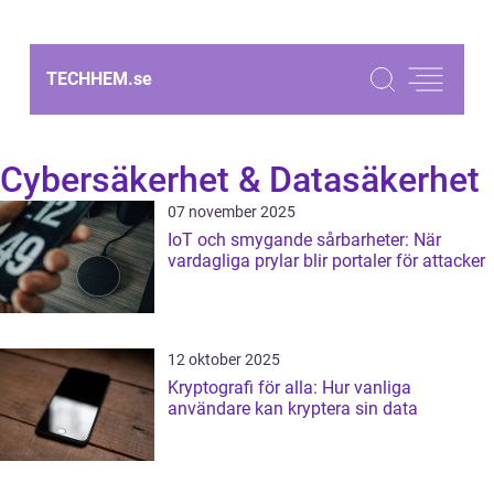
TECHHEM.
se
Cybersäkerhet & Datasäkerhet
07 november 2025
IoT och smygande sårbarheter: När
vardagliga prylar blir portaler för attacker
12 oktober 2025
Kryptografi för alla: Hur vanliga
användare kan kryptera sin data