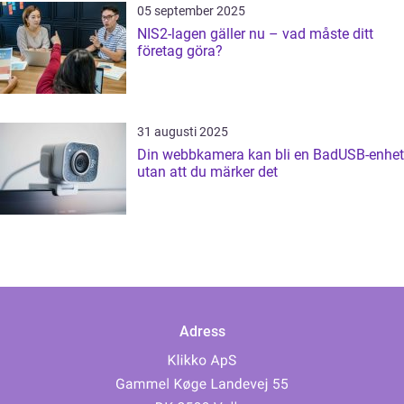
05 september 2025
NIS2-lagen gäller nu – vad måste ditt
företag göra?
31 augusti 2025
Din webbkamera kan bli en BadUSB-enhet
utan att du märker det
Adress