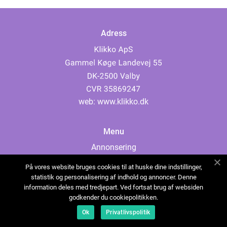
Adress
web:
www.klikko.dk
Menu
Annonsering
Om oss
På vores website bruges cookies til at huske dine indstillinger,
Cookies
statistik og personalisering af indhold og annoncer. Denne
information deles med tredjepart. Ved fortsat brug af websiden
Kontakta oss
godkender du cookiepolitikken.
Sitemap
Ok
Privatlivspolitik